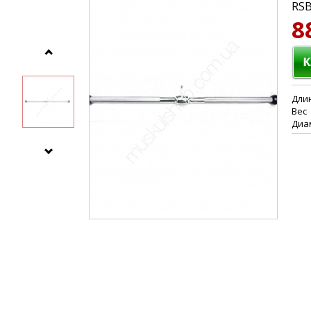
RSB
8
Дли
Вес 
Диам