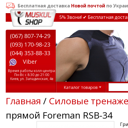
Бесплатная доставка
Новой почтой
по Украи
дки на тренажеры до 15% Звони! ✔ Бесплатная доставка
(067) 807-74-29
(093) 170-98-23
(044) 353-88-33
Viber
Время работы колл-центра:
Пн-Вс с 8:30 до 21:00
Киев, ул. Западинская, 4в
Каталог товаров
Главная
/
Силовые тренаж
прямой Foreman RSB-34
Гр