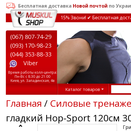
Бесплатная доставка
Новой почтой
по Украи
идки на тренажеры до 15% Звони! ✔ Бесплатная доставк
(067) 807-74-29
(093) 170-98-23
(044) 353-88-33
Viber
Время работы колл-центра:
Пн-Вс с 8:30 до 21:00
Киев, ул. Западинская, 4в
Каталог товаров
Главная
/
Силовые тренаж
гладкий Hop-Sport 120см 
Гри