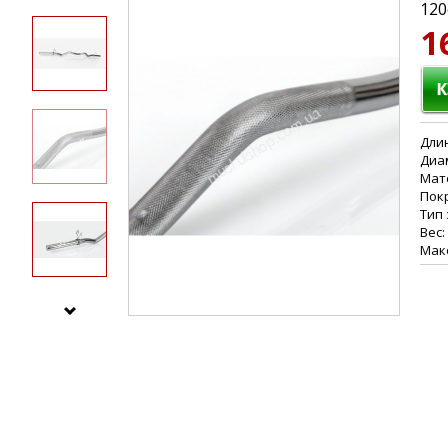
120
1
Длин
Диа
Мат
Пок
Тип
Вес:
Макс