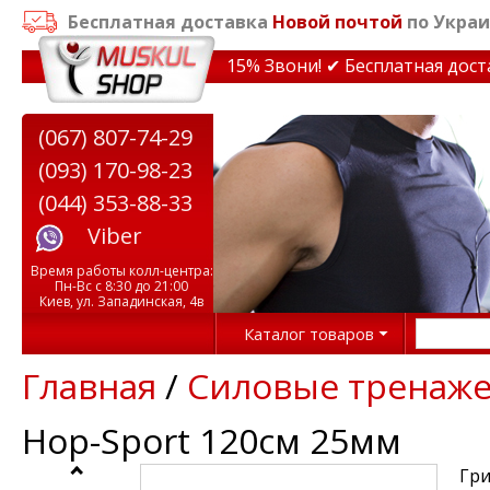
Бесплатная доставка
Новой почтой
по Украи
идки на тренажеры до 15% Звони! ✔ Бесплатная доставк
(067) 807-74-29
(093) 170-98-23
(044) 353-88-33
Viber
Время работы колл-центра:
Пн-Вс с 8:30 до 21:00
Киев, ул. Западинская, 4в
Каталог товаров
Главная
/
Силовые тренаж
Hop-Sport 120см 25мм
Гри