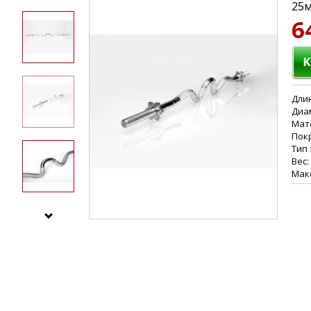
25
6
Длин
Диа
Мат
Пок
Тип
Вес:
Макс