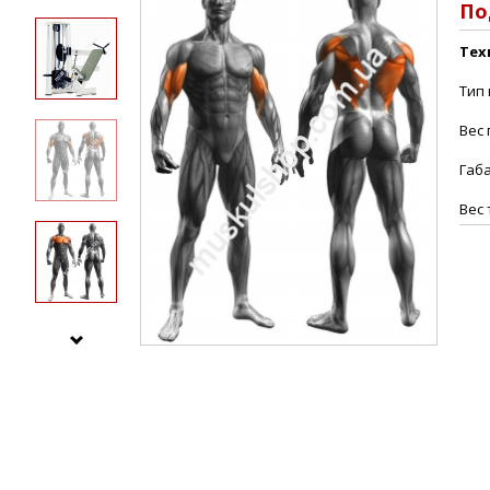
По
Тех
Тип 
Вес 
Габ
Вес 