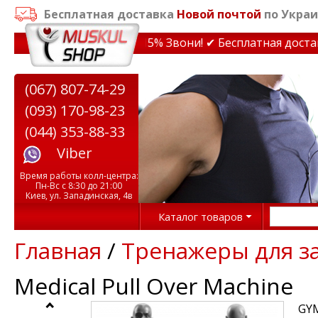
Бесплатная доставка
Новой почтой
по Украи
дки на тренажеры до 15% Звони! ✔ Бесплатная доставка 
(067) 807-74-29
(093) 170-98-23
(044) 353-88-33
Viber
Время работы колл-центра:
Пн-Вс с 8:30 до 21:00
Киев, ул. Западинская, 4в
Каталог товаров
Главная
/
Тренажеры для з
Medical Pull Over Machine
GYM