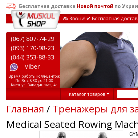
Бесплатная доставка
Новой почтой
по Украи
и на тренажеры до 15% Звони! ✔ Бесплатная доставка п
(067) 807-74-29
(093) 170-98-23
(044) 353-88-33
Viber
Время работы колл-центра:
Пн-Вс с 8:30 до 21:00
Киев, ул. Западинская, 4в
Каталог товаров
Главная
/
Тренажеры для з
Medical Seated Rowing Mach
GYM