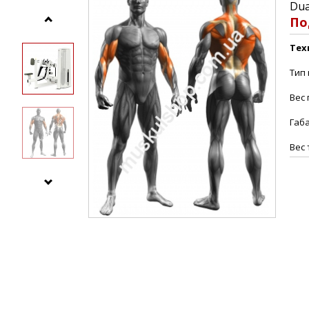
Dua
По
Тех
Тип 
Вес 
Габ
Вес 