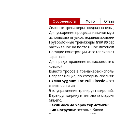
Особенности
Фото
Отзы
Силовые тренажеры предназначены д
Для ускорения процесса накачки му
использовать узкоспециализирован
Грузоблочные тренажеры
GYM80
се
рассчитаное на постоянное интенси
Несущие конструкции изготавливают
гарантию
Для предотвращения возможности к
краской
Вместо тросов в тренажерах исполь
Направляющие, по которым скользят
GYM80 Sygnum Lat Pull Classic
– эт
«верхняя тяга»
Это упражнение тренирует широчай
Варьируя ширину и тип хвата (ладон
бицепс.
Технические характеристики:
Тип нагрузки:
весовые блоки