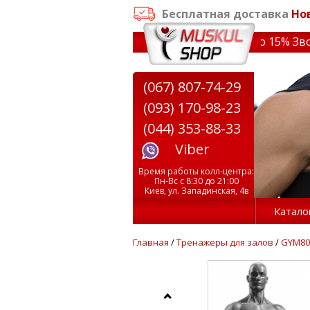
Бесплатная доставка
Но
аказе от 3000 грн
✔ Скидки на тренажеры до 15% Звони! 
(067) 807-74-29
(093) 170-98-23
(044) 353-88-33
Viber
Время работы колл-центра:
Пн-Вс с 8:30 до 21:00
Киев, ул. Западинская, 4в
Катало
Главная
/
Тренажеры для залов
/
GYM80