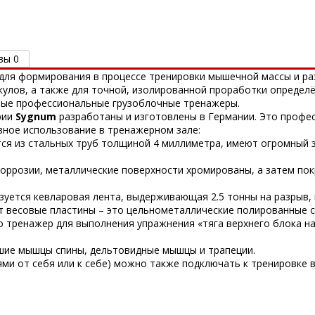
вы 0
ля формирования в процессе тренировки мышечной массы и раз
скулов, а также для точной, изолированной проработки определ
ные профессиональные грузоблочные тренажеры.
рии
Sygnum
разработаны и изготовлены в Германии. Это профе
вное использование в тренажерном зале:
ся из стальных труб толщиной 4 миллиметра, имеют огромный 
оррозии, металлические поверхности хромированы, а затем по
зуется кевларовая лента, выдерживающая 2.5 тонны на разрыв
 весовые пластины – это цельнометаллические полированные 
о тренажер для выполнения упражнения «тяга верхнего блока на 
шие мышцы спины, дельтовидные мышцы и трапеции.
ями от себя или к себе) можно также подключать к тренировке