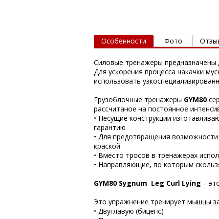
Особенности
Фото
Отзы
Силовые тренажеры предназначены д
Для ускорения процесса накачки му
использовать узкоспециализирован
Грузоблочные тренажеры
GYM80
се
рассчитаное на постоянное интенси
•
Несущие конструкции изготавливаю
гарантию
•
Для предотвращения возможности 
краской
•
Вместо тросов в тренажерах испол
•
Направляющие, по которым скольз
GYM80 Sygnum
Leg Curl Lying
– эт
Это упражнение тренирует мышцы за
•
Двуглавую (бицепс)