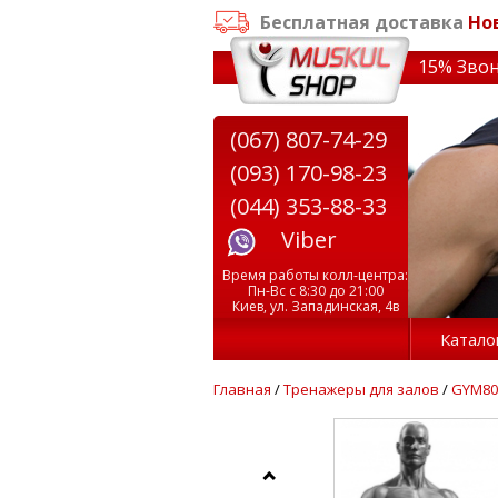
Бесплатная доставка
Но
казе от 3000 грн
✔ Скидки на тренажеры до 15% Звони! ✔
(067) 807-74-29
(093) 170-98-23
(044) 353-88-33
Viber
Время работы колл-центра:
Пн-Вс с 8:30 до 21:00
Киев, ул. Западинская, 4в
Катало
Главная
/
Тренажеры для залов
/
GYM80