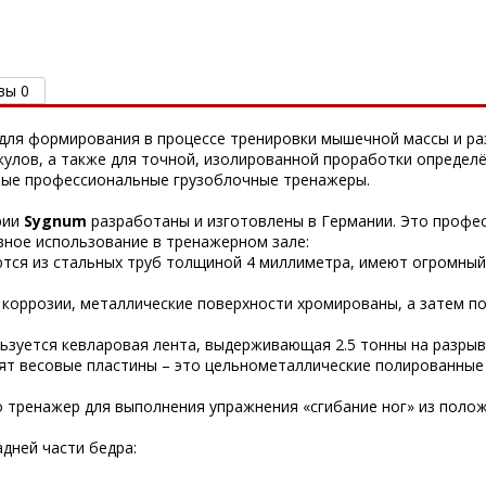
вы 0
ля формирования в процессе тренировки мышечной массы и раз
скулов, а также для точной, изолированной проработки определ
ные профессиональные грузоблочные тренажеры.
рии
Sygnum
разработаны и изготовлены в Германии. Это профе
вное использование в тренажерном зале:
тся из стальных труб толщиной 4 миллиметра, имеют огромный
коррозии, металлические поверхности хромированы, а затем п
ьзуется кевларовая лента, выдерживающая 2.5 тонны на разры
ят весовые пластины – это цельнометаллические полированные
о тренажер для выполнения упражнения «сгибание ног» из поло
дней части бедра: