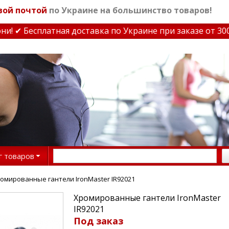
вой почтой
по Украине на большинство товаров!
 ✔ Бесплатная доставка по Украине при заказе от 3000 
г товаров
ромированные гантели IronMaster IR92021
Хромированные гантели IronMaster
IR92021
Под заказ