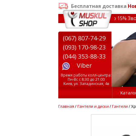
Бесплатная доставка
Но
аказе от 3000 грн
✔ Скидки на тренажеры до 15% Звони!
(067) 807-74-29
(093) 170-98-23
(044) 353-88-33
Viber
Время работы колл-центра:
Пн-Вс с 8:30 до 21:00
Киев, ул. Западинская, 4в
Катало
Главная
/
Гантели и диски
/
Гантели
/ Х