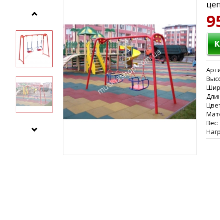
цеп
9
Арти
Высо
Шири
Длин
Цве
Мат
Вес: 
Нагр