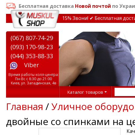
Бесплатная доставка
Новой почтой
по Украи
идки на тренажеры до 15% Звони! ✔ Бесплатная доставк
(067) 807-74-29
(093) 170-98-23
(044) 353-88-33
Viber
Время работы колл-центра:
Пн-Вс с 8:30 до 21:00
Киев, ул. Западинская, 4в
Каталог товаров
Главная
/
Уличное оборудо
двойные со спинками на цеп
Кач