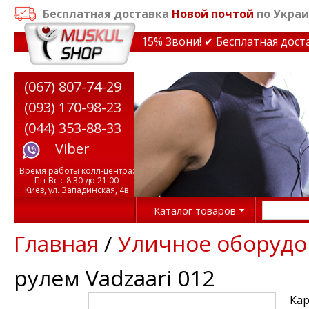
Бесплатная доставка
Новой почтой
по Украи
идки на тренажеры до 15% Звони! ✔ Бесплатная доставка
(067) 807-74-29
(093) 170-98-23
(044) 353-88-33
Viber
Время работы колл-центра:
Пн-Вс с 8:30 до 21:00
Киев, ул. Западинская, 4в
Каталог товаров
Главная
/
Уличное оборудо
рулем Vadzaari 012
Кар