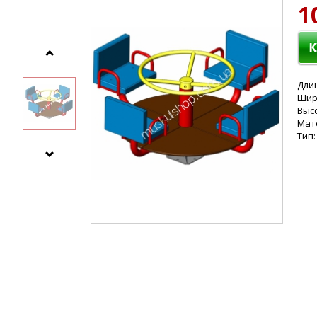
1
Длин
Шири
Высо
Мате
Тип: