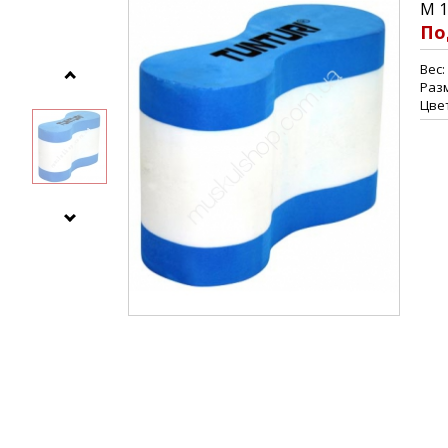
M 
По
Вес: 
Разм
Цвет