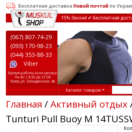
Бесплатная доставка
Новой почтой
по Украи
идки на тренажеры до 15% Звони! ✔ Бесплатная доставк
(067) 807-74-29
(093) 170-98-23
(044) 353-88-33
Viber
Время работы колл-центра:
Пн-Вс с 8:30 до 21:00
Киев, ул. Западинская, 4в
Каталог товаров
Главная
/
Активный отдых
Tunturi Pull Buoy M 14TUS
Кол