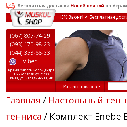
Бесплатная доставка
Новой почтой
по Украи
кидки на тренажеры до 15% Звони! ✔ Бесплатная доставк
(067) 807-74-29
(093) 170-98-23
(044) 353-88-33
Viber
Время работы колл-центра:
Пн-Вс с 8:30 до 21:00
Киев, ул. Западинская, 4в
Каталог товаров
Главная
/
Настольный тенн
тенниса
/ Комплект Enebe E