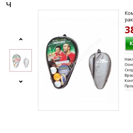
ч
Ком
рак
3
Накл
Осн
Скор
Вра
Кон
Про