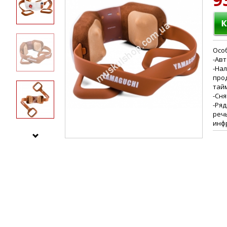
Осо
-Ав
-На
про
тай
-Сня
-Ряд
реч
инф