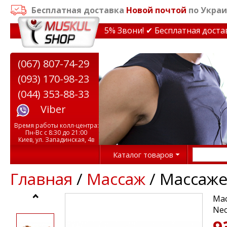
Бесплатная доставка
Новой почтой
по Украи
дки на тренажеры до 15% Звони! ✔ Бесплатная доставка 
(067) 807-74-29
(093) 170-98-23
(044) 353-88-33
Viber
Время работы колл-центра:
Пн-Вс с 8:30 до 21:00
Киев, ул. Западинская, 4в
Каталог товаров
Главная
/
Массаж
/ Массаже
Мас
Ne
9