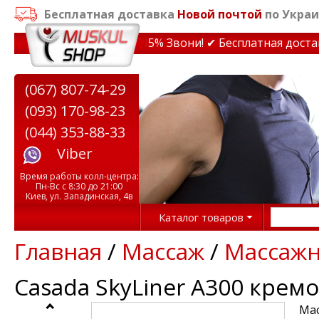
Бесплатная доставка
Новой почтой
по Украи
дки на тренажеры до 15% Звони! ✔ Бесплатная доставка
(067) 807-74-29
(093) 170-98-23
(044) 353-88-33
Viber
Время работы колл-центра:
Пн-Вс с 8:30 до 21:00
Киев, ул. Западинская, 4в
Каталог товаров
Главная
/
Массаж
/
Массажн
Casada SkyLiner A300 крем
Мас