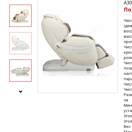
A30
По
Чис
(де
вос
масс
про
Чис
кре
рол
Числ
поз
нас
пар
Числ
Числ
Раз
см
Мин
уста
Угол
Угол
Вес:
Макс