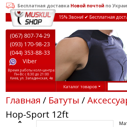
Бесплатная доставка
Новой почтой
по Украи
идки на тренажеры до 15% Звони! ✔ Бесплатная доставк
(067) 807-74-29
(093) 170-98-23
(044) 353-88-33
Viber
Время работы колл-центра:
Пн-Вс с 8:30 до 21:00
Киев, ул. Западинская, 4в
Каталог товаров
Главная
/
Батуты
/
Аксессуа
Hop-Sport 12ft
Мат