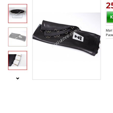
2
Мат 
Разм