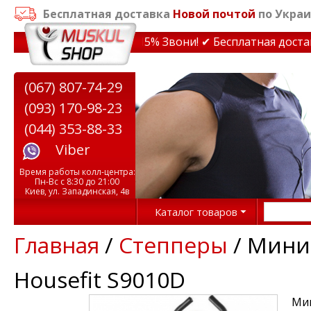
Бесплатная доставка
Новой почтой
по Украи
идки на тренажеры до 15% Звони! ✔ Бесплатная доставка
(067) 807-74-29
(093) 170-98-23
(044) 353-88-33
Viber
Время работы колл-центра:
Пн-Вс с 8:30 до 21:00
Киев, ул. Западинская, 4в
Каталог товаров
Главная
/
Степперы
/ Мини 
Housefit S9010D
Мин