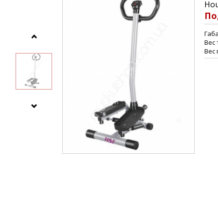
Hou
По
Габа
Вес 
Вес 