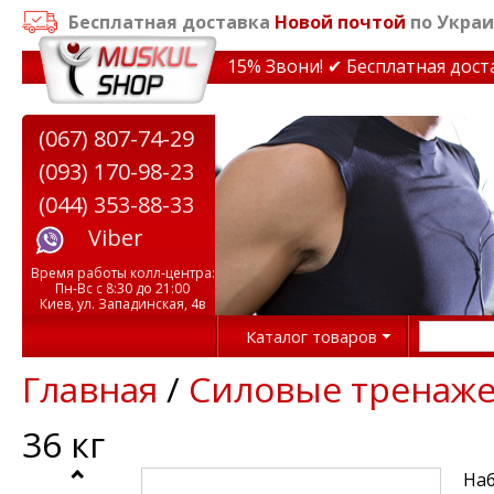
Бесплатная доставка
Новой почтой
по Украи
кидки на тренажеры до 15% Звони! ✔ Бесплатная доставк
(067) 807-74-29
(093) 170-98-23
(044) 353-88-33
Viber
Время работы колл-центра:
Пн-Вс с 8:30 до 21:00
Киев, ул. Западинская, 4в
Каталог товаров
Главная
/
Силовые тренаж
36 кг
Наб