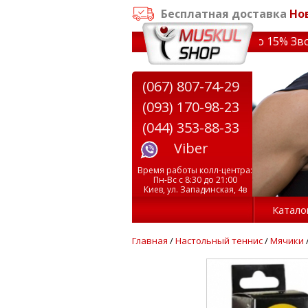
Бесплатная доставка
Но
заказе от 3000 грн
✔ Скидки на тренажеры до 15% Звони!
(067) 807-74-29
(093) 170-98-23
(044) 353-88-33
Viber
Время работы колл-центра:
Пн-Вс с 8:30 до 21:00
Киев, ул. Западинская, 4в
Катало
Главная
/
Настольный теннис
/
Мячики