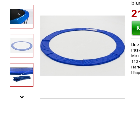
blu
2
Цвет
Разм
Мате
110 
Нап
Шир