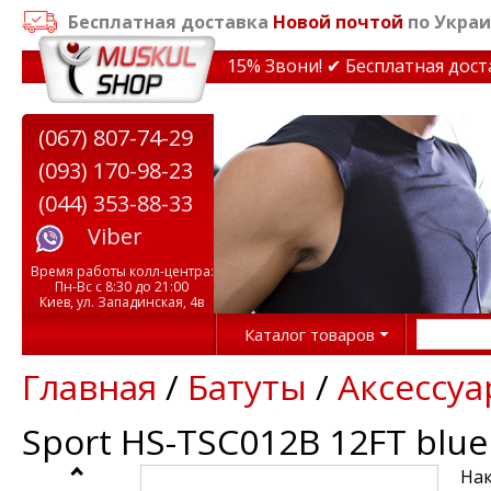
Бесплатная доставка
Новой почтой
по Украи
идки на тренажеры до 15% Звони! ✔ Бесплатная доставк
(067) 807-74-29
(093) 170-98-23
(044) 353-88-33
Viber
Время работы колл-центра:
Пн-Вс с 8:30 до 21:00
Киев, ул. Западинская, 4в
Каталог товаров
Главная
/
Батуты
/
Аксессуа
Sport HS-TSC012B 12FT blue
Нак