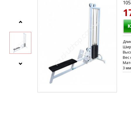
105
1
Длин
Шир
Высо
Вес 
Мате
3 мм