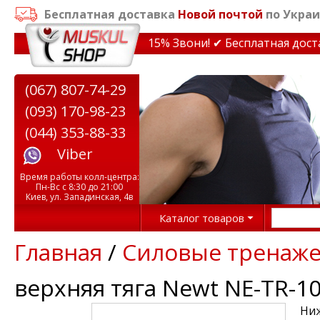
Бесплатная доставка
Новой почтой
по Украи
идки на тренажеры до 15% Звони! ✔ Бесплатная доставк
(067) 807-74-29
(093) 170-98-23
(044) 353-88-33
Viber
Время работы колл-центра:
Пн-Вс с 8:30 до 21:00
Киев, ул. Западинская, 4в
Каталог товаров
Главная
/
Силовые тренаж
верхняя тяга Newt NE-TR-1
Ниж