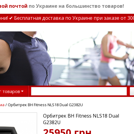
вой почтой
по Украине на большинство товаров!
 ✔ Бесплатная доставка по Украине при заказе от 3000
г товаров
ома
/ Орбитрек BH Fitness NLS18 Dual G2382U
Орбитрек BH Fitness NLS18 Dual
G2382U
25950 грн