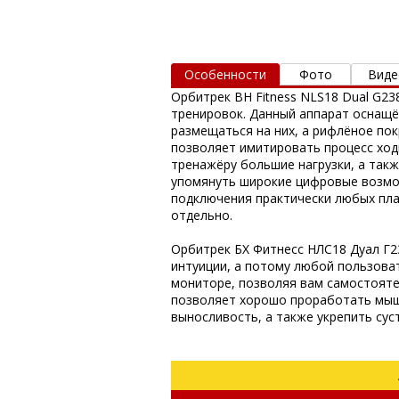
Особенности
Фото
Виде
Орбитрек ​​BH Fitness NLS18 Dual ​
тренировок. Данный аппарат оснащё
размещаться на них, а рифлёное по
позволяет имитировать процесс ход
тренажёру большие нагрузки, а так
упомянуть широкие цифровые возмож
подключения практически любых пла
отдельно.
Орбитрек ​​БХ Фитнесс НЛС18 Дуал ​
интуиции, а потому любой пользова
мониторе, позволяя вам самостоятел
позволяет хорошо проработать мышц
выносливость, а также укрепить сус