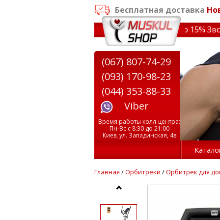
Бесплатная доставка
Но
заказе от 3000 грн
✔ Скидки на тренажеры до 15% Звони!
(067) 807-74-29
(093) 170-98-23
(044) 353-88-33
Viber
Время работы колл-центра:
Пн-Вс с 8:30 до 21:00
Киев, ул. Западинская, 4в
Катало
Главная
/
Орбитреки
/
Орбитрек для д