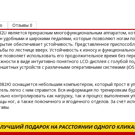
о
Отзывы 0
​G2382U является прекрасным многофункциональным аппаратом, к
н удобными и широкими педалями, которые позволяют ногам по
крытие обеспечивает устойчивость. Представленное приспособл
ьбы по лестнице вверх. Устойчивость к износу и функциональн
же позволяет использовать его продолжительное время без пе
ности в виде интуитивно понятного LCD-дисплея с голубой по
ншетных устройств с различными оперативными системами (iOS и
​Г2382Ю оснащается небольшим компьютером, который прост в у
тель легко с ним справится. Вся информация по тренировкам б
ьно контролировать как нагрузку, так и процесс выполнения у
ы ног, а также поясничного и ягодичного отделов. За счёт ис
тавы.
ЛУЧШИЙ ПОДАРОК НА РАССТОЯНИИ ОДНОГО КЛИКА