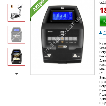
G2
1
С
Наз
Сис
Рег
Вес 
Длин
Расс
Макс
i.Co
Экра
Про
Вст
Пул
Пол
Длин
Шири