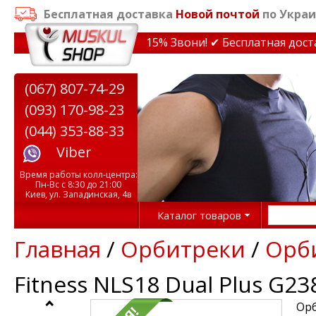
Бесплатная доставка
Новой почтой
по Украи
идки на тренажеры до 15% Звони! ✔ Бесплатная доставк
(067) 807-74-29
(093) 170-98-23
(044) 353-88-33
Viber
Время работы колл-центра:
Пн-Вс с 8:30 до 21:00
Киев, ул. Западинская, 4в
Каталог товаров
Главная
/
Орбитреки
/
Орби
Fitness NLS18 Dual Plus G2
Орб