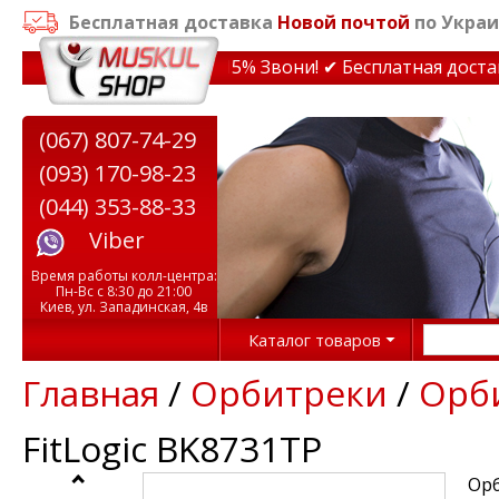
Бесплатная доставка
Новой почтой
по Украи
дки на тренажеры до 15% Звони! ✔ Бесплатная доставка 
(067) 807-74-29
(093) 170-98-23
(044) 353-88-33
Viber
Время работы колл-центра:
Пн-Вс с 8:30 до 21:00
Киев, ул. Западинская, 4в
Каталог товаров
Главная
/
Орбитреки
/
Орби
FitLogic BK8731TP
Орб