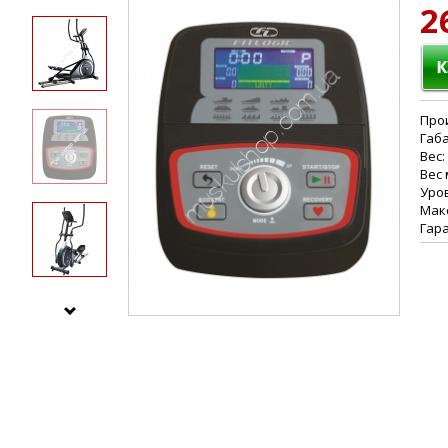
2
Прои
Габа
Вес:
Вес 
Уров
Макс
Гара