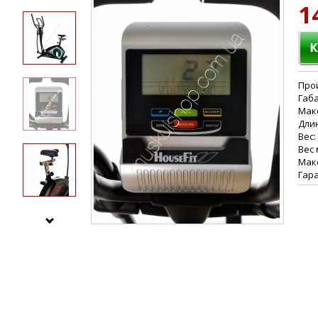
1
Прои
Габа
Макс
Длин
Вес:
Вес 
Макс
Гара