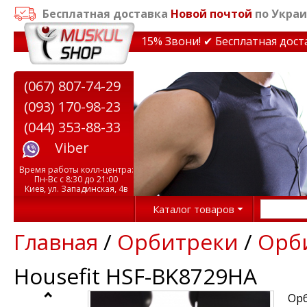
Бесплатная доставка
Новой почтой
по Украи
кидки на тренажеры до 15% Звони! ✔ Бесплатная доставк
(067) 807-74-29
(093) 170-98-23
(044) 353-88-33
Viber
Время работы колл-центра:
Пн-Вс с 8:30 до 21:00
Киев, ул. Западинская, 4в
Каталог товаров
Главная
/
Орбитреки
/
Орби
Housefit HSF-BK8729HA
Орб