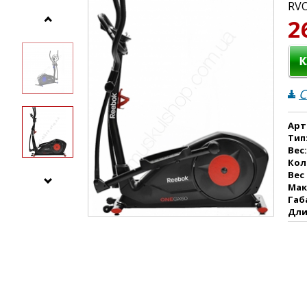
RV
2
С
Арт
Тип
Вес
Кол
Вес
Мак
Габ
Дли