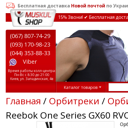
Бесплатная доставка
Новой почтой
по Украи
идки на тренажеры до 15% Звони! ✔ Бесплатная доставка
(067) 807-74-29
(093) 170-98-23
(044) 353-88-33
Viber
Время работы колл-центра:
Пн-Вс с 8:30 до 21:00
Киев, ул. Западинская, 4в
Каталог товаров
Главная
/
Орбитреки
/
Орби
Reebok One Series GX60 R
Орб