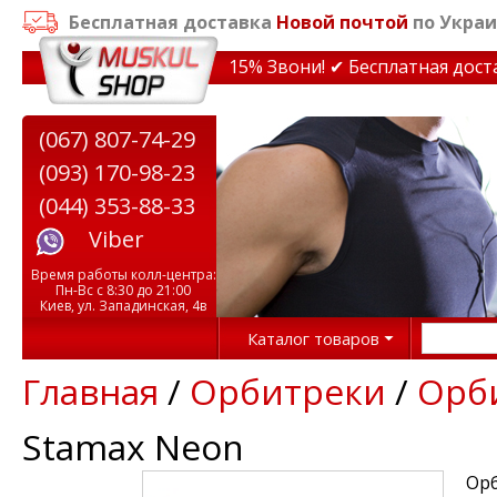
Бесплатная доставка
Новой почтой
по Украи
кидки на тренажеры до 15% Звони! ✔ Бесплатная доставк
(067) 807-74-29
(093) 170-98-23
(044) 353-88-33
Viber
Время работы колл-центра:
Пн-Вс с 8:30 до 21:00
Киев, ул. Западинская, 4в
Каталог товаров
Главная
/
Орбитреки
/
Орби
Stamax Neon
Орб