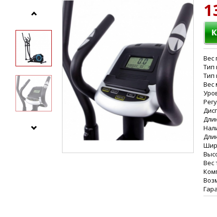
1
Вес
Тип 
Тип
Вес
Уро
Рег
Дис
Дли
Нал
Дли
Шир
Выс
Вес
Ком
Воз
Гар