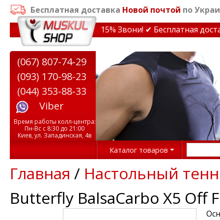
Бесплатная доставка
Новой почтой
по Украи
идки на тренажеры до 15% Звони! ✔ Бесплатная доставк
(067) 807-74-29
(093) 170-98-23
(044) 353-88-33
Viber
Время работы колл-центра:
Пн-Вс с 8:30 до 21:00
Киев, ул. Западинская, 4в
Каталог товаров
Главная
/
Настольный тенн
Butterfly BalsaCarbo X5 Off F
Осн