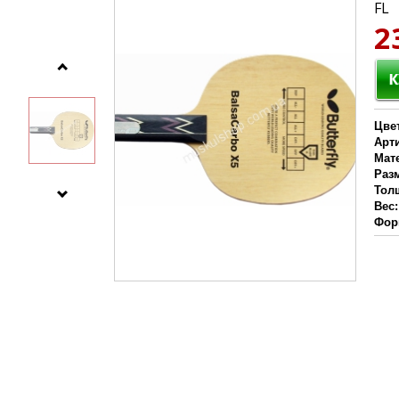
FL
2
Цве
Арт
Мат
Раз
Тол
Вес:
Фор