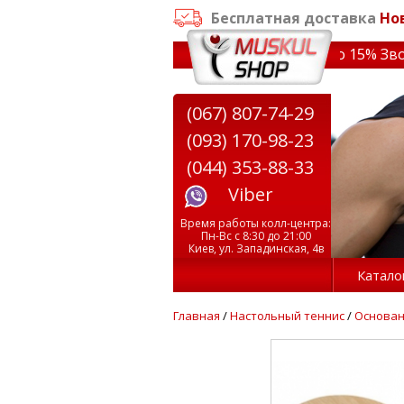
Бесплатная доставка
Но
заказе от 3000 грн
✔ Скидки на тренажеры до 15% Звони!
(067) 807-74-29
(093) 170-98-23
(044) 353-88-33
Viber
Время работы колл-центра:
Пн-Вс с 8:30 до 21:00
Киев, ул. Западинская, 4в
Катало
Главная
/
Настольный теннис
/
Основа