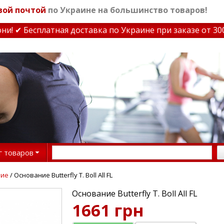
вой почтой
по Украине на большинство товаров!
 ✔ Бесплатная доставка по Украине при заказе от 3000
г товаров
ние
/ Основание Butterfly T. Boll All FL
Основание Butterfly T. Boll All FL
1661 грн