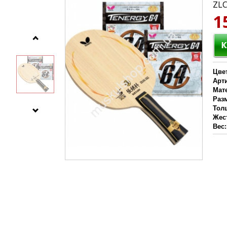
ZLC
1
Цве
Арт
Мат
Раз
Тол
Жес
Вес: