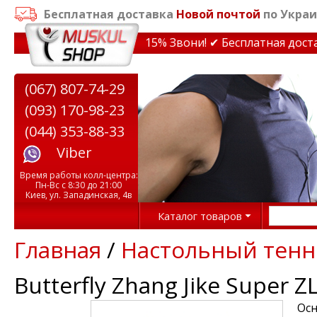
Бесплатная доставка
Новой почтой
по Украи
идки на тренажеры до 15% Звони! ✔ Бесплатная доставк
(067) 807-74-29
(093) 170-98-23
(044) 353-88-33
Viber
Время работы колл-центра:
Пн-Вс с 8:30 до 21:00
Киев, ул. Западинская, 4в
Каталог товаров
Главная
/
Настольный тенн
Butterfly Zhang Jike Super Z
Осн