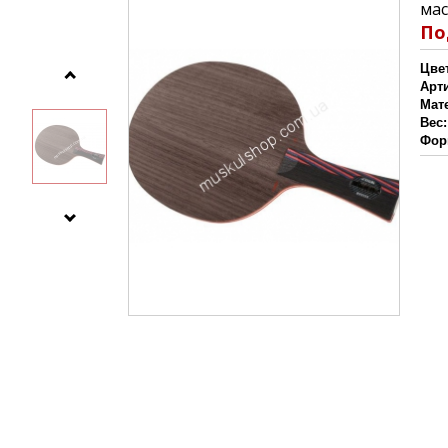
мас
По
Цве
Арт
Мат
Вес:
Фор