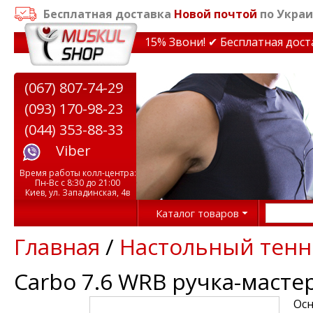
Бесплатная доставка
Новой почтой
по Украи
кидки на тренажеры до 15% Звони! ✔ Бесплатная доставк
(067) 807-74-29
(093) 170-98-23
(044) 353-88-33
Viber
Время работы колл-центра:
Пн-Вс с 8:30 до 21:00
Киев, ул. Западинская, 4в
Каталог товаров
Главная
/
Настольный тенн
Carbo 7.6 WRB ручка-масте
Осн