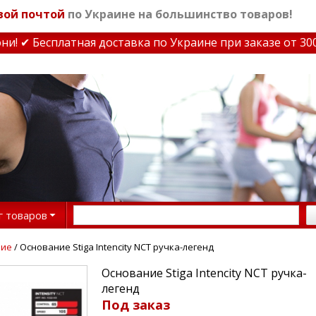
вой почтой
по Украине на большинство товаров!
 ✔ Бесплатная доставка по Украине при заказе от 3000 
г товаров
ние
/ Основание Stiga Intencity NCT ручка-легенд
Основание Stiga Intencity NCT ручка-
легенд
Под заказ