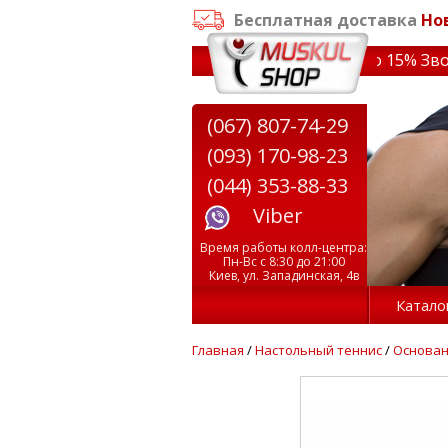
Бесплатная доставка
Но
аказе от 3000 грн
✔ Скидки на тренажеры до 15% Звони!
(067) 807-74-29
(093) 170-98-23
(044) 353-88-33
Viber
Время работы колл-центра:
Пн-Вс с 8:30 до 21:00
Киев, ул. Западинская, 4в
Катало
Главная
/
Настольный теннис
/
Основа