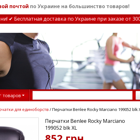
вой почтой
по Украине на большинство товаров!
 ✔ Бесплатная доставка по Украине при заказе от 3000 
г товаров
рчатки для единоборств
/ Перчатки Benlee Rocky Marciano 199052 blk 
Перчатки Benlee Rocky Marciano
199052 blk XL
852 грн