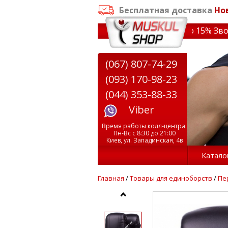
Бесплатная доставка
Но
аказе от 3000 грн
✔ Скидки на тренажеры до 15% Звони!
(067) 807-74-29
(093) 170-98-23
(044) 353-88-33
Viber
Время работы колл-центра:
Пн-Вс с 8:30 до 21:00
Киев, ул. Западинская, 4в
Катало
Главная
/
Товары для единоборств
/
Пе