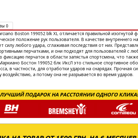
вы 0
rciano Boston 199052 blk XL отличается правильной изогнутой 
еское положение рук пользователя. В качестве внутреннего н
т силу любого удара, сглаживая последствия от них. Представл
ртивными перчатками, и они подходят для пользователей с л
 фиксацию перчаток в области запястья спортсмена, что также
Маркиано Бостон 199052 блк ИксЛ это стильное спортивное об
са, в частности, для отработки ударов на снарядах. Прочная с
 воздействию, а потому она не разрывается во время ударов.
ЛУЧШИЙ ПОДАРОК НА РАССТОЯНИИ ОДНОГО КЛИКА