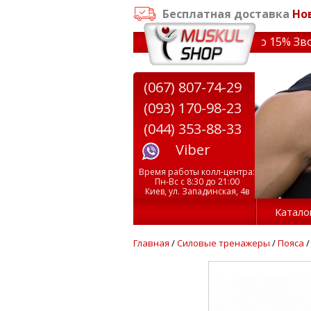
Бесплатная доставка
Но
заказе от 3000 грн
✔ Скидки на тренажеры до 15% Звони!
(067) 807-74-29
(093) 170-98-23
(044) 353-88-33
Viber
Время работы колл-центра:
Пн-Вс с 8:30 до 21:00
Киев, ул. Западинская, 4в
Катало
Главная
/
Силовые тренажеры
/
Пояса
/