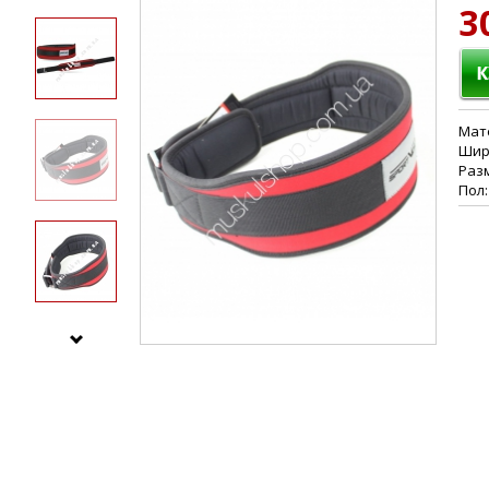
3
Мат
Шири
Разм
Пол: