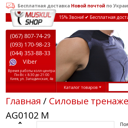
Бесплатная доставка
Новой почтой
по Украи
идки на тренажеры до 15% Звони! ✔ Бесплатная доставк
(067) 807-74-29
(093) 170-98-23
(044) 353-88-33
Viber
Время работы колл-центра:
Пн-Вс с 8:30 до 21:00
Киев, ул. Западинская, 4в
Каталог товаров
Главная
/
Силовые тренаж
AG0102 M
Поя