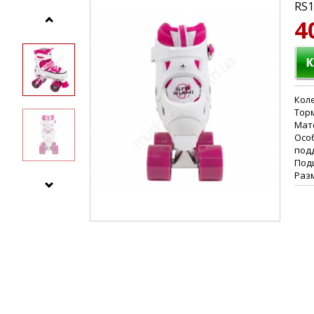
RS1
4
Коле
Тор
Мат
Осо
под
Под
Разме