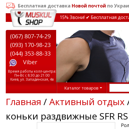
Бесплатная доставка
Новой почтой
по Украи
идки на тренажеры до 15% Звони! ✔ Бесплатная доставк
(067) 807-74-29
(093) 170-98-23
(044) 353-88-33
Viber
Время работы колл-центра:
Пн-Вс с 8:30 до 21:00
Киев, ул. Западинская, 4в
Каталог товаров
Главная
/
Активный отдых
коньки раздвижные SFR RS
Рол