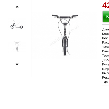
4
Длин
Коле
Вес: 
Рас
10,5
Рама
Торм
Диск
Руль
Шири
Высо
Реко
- до