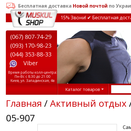
Бесплатная доставка
Новой почтой
по Украи
идки на тренажеры до 15% Звони! ✔ Бесплатная доставк
(067) 807-74-29
(093) 170-98-23
(044) 353-88-33
Viber
Время работы колл-центра:
Пн-Вс с 8:30 до 21:00
Киев, ул. Западинская, 4в
Каталог товаров
Главная
/
Активный отдых
05-907
Сам