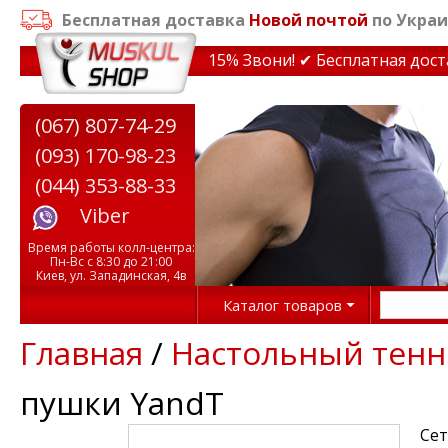
Бесплатная доставка
Новой почтой
по Украи
кидки на тренажеры до 15% Звони! ✔ Бесплатная доставк
(067) 807-74-29
(093) 170-98-23
(044) 353-88-33
Viber
Время работы колл-центра:
Пн-Вс с 8:30 до 21:00
Киев, ул. Западинская, 4в
Каталог товаров
Главная
/
Настольный тенн
пушки YandT
Сет