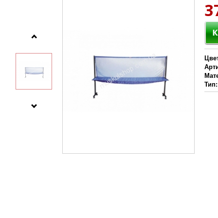
3
Цве
Арт
Мат
Тип