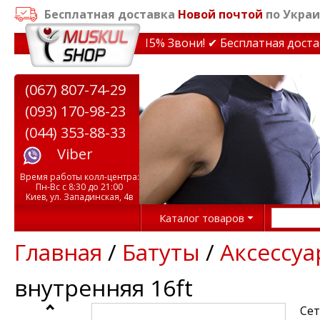
Бесплатная доставка
Новой почтой
по Украи
дки на тренажеры до 15% Звони! ✔ Бесплатная доставка
(067) 807-74-29
(093) 170-98-23
(044) 353-88-33
Viber
Время работы колл-центра:
Пн-Вс с 8:30 до 21:00
Киев, ул. Западинская, 4в
Каталог товаров
Главная
/
Батуты
/
Аксессуа
внутренняя 16ft
Сет