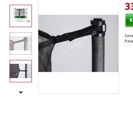
3
Сетк
Разм