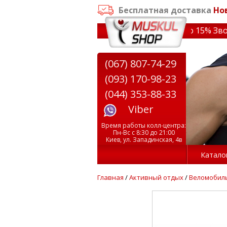
Бесплатная доставка
Но
аказе от 3000 грн
✔ Скидки на тренажеры до 15% Звони!
(067) 807-74-29
(093) 170-98-23
(044) 353-88-33
Viber
Время работы колл-центра:
Пн-Вс с 8:30 до 21:00
Киев, ул. Западинская, 4в
Катало
Главная
/
Активный отдых
/
Веломобил