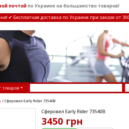
вой почтой
по Украине на большинство товаров!
 ✔ Бесплатная доставка по Украине при заказе от 3000 
г товаров
ь
/ Сферовел Early Rider 73540B
Сферовел Early Rider 73540B
3450 грн