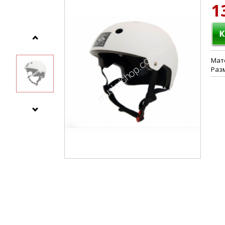
1
Мат
Разме