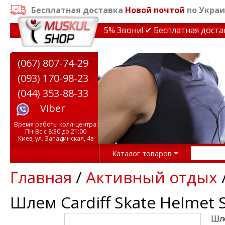
Бесплатная доставка
Новой почтой
по Украи
дки на тренажеры до 15% Звони! ✔ Бесплатная доставка
(067) 807-74-29
(093) 170-98-23
(044) 353-88-33
Viber
Время работы колл-центра:
Пн-Вс с 8:30 до 21:00
Киев, ул. Западинская, 4в
Каталог товаров
Главная
/
Активный отдых
Шлем Cardiff Skate Helmet 
Шле