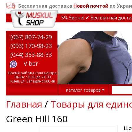
Бесплатная доставка
Новой почтой
по Украи
дки на тренажеры до 15% Звони! ✔ Бесплатная доставка
(067) 807-74-29
(093) 170-98-23
(044) 353-88-33
Viber
Время работы колл-центра:
Пн-Вс с 8:30 до 21:00
Киев, ул. Западинская, 4в
Каталог товаров
Главная
/
Товары для един
Green Hill 160
Шор