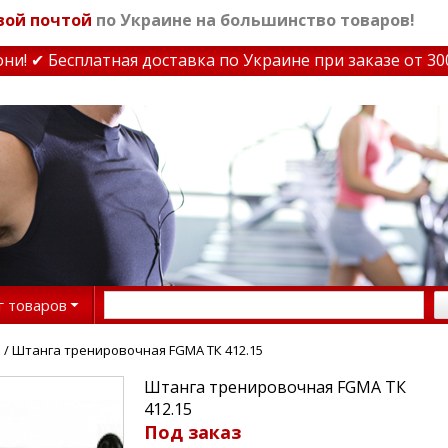
вой почтой
по Украине на большинство товаров!
 ✔ Бесплатная доставка по Украине при заказе от 3000 
г товаров
и
/ Штанга тренировочная FGMA ТК 412.15
Штанга тренировочная FGMA ТК
412.15
Под заказ