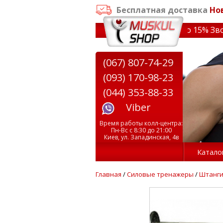
Бесплатная доставка
Но
заказе от 3000 грн
✔ Скидки на тренажеры до 15% Звони!
(067) 807-74-29
(093) 170-98-23
(044) 353-88-33
Viber
Время работы колл-центра:
Пн-Вс с 8:30 до 21:00
Киев, ул. Западинская, 4в
Катало
Главная
/
Силовые тренажеры
/
Штанг