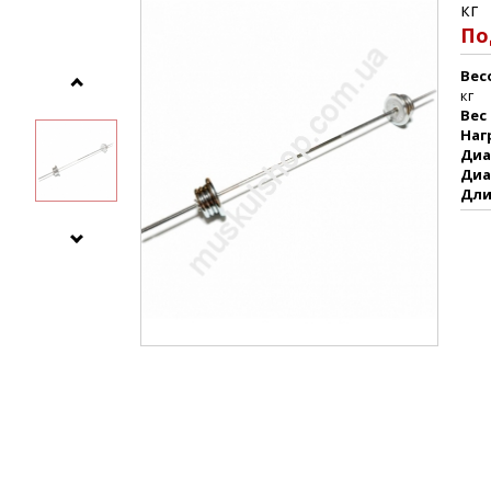
кг
По
Вес
кг
Вес
Наг
Диа
Диа
Дли