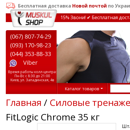
Бесплатная доставка
Новой почтой
по Украи
кидки на тренажеры до 15% Звони! ✔ Бесплатная доставк
(067) 807-74-29
(093) 170-98-23
(044) 353-88-33
Viber
Время работы колл-центра:
Пн-Вс с 8:30 до 21:00
Киев, ул. Западинская, 4в
Каталог товаров
Главная
/
Силовые тренаж
FitLogic Chrome 35 кг
Шта