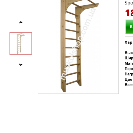
Spo
1
Хар
Выс
Шир
Мат
Пер
Наг
Цве
Вес