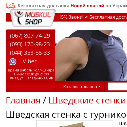
Бесплатная доставка
Новой почтой
по Украи
кидки на тренажеры до 15% Звони! ✔ Бесплатная доставк
(067) 807-74-29
(093) 170-98-23
(044) 353-88-33
Viber
Время работы колл-центра:
Пн-Вс с 8:30 до 21:00
Киев, ул. Западинская, 4в
Каталог товаров
Главная
/
Шведские стенки
Шведская стенка с турнико
Шве