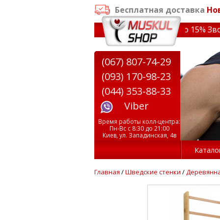
Бесплатная доставка
Но
заказе от 3000 грн
✔ Скидки на тренажеры до 15% Звони!
(067) 807-74-29
(093) 170-98-23
(044) 353-88-33
Viber
Время работы колл-центра:
Пн-Вс с 8:30 до 21:00
Киев, ул. Западинская, 4в
Катало
Главная
/
Шведские стенки
/
Деревянна