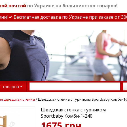
вой почтой
по Украине на большинство товаров!
 ✔ Бесплатная доставка по Украине при заказе от 3000 
г товаров
я шведская стенка
/ Шведская стенка с турником Sportbaby Комби-1-
Шведская стенка с турником
Sportbaby Комби-1-240
1675 грн