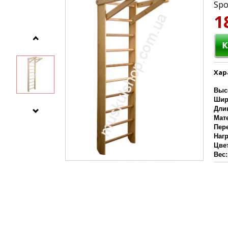
Spo
1
Хар
Выс
Шир
Дли
Мат
Пер
Наг
Цве
Вес