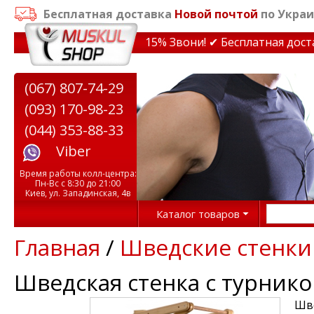
Бесплатная доставка
Новой почтой
по Украи
кидки на тренажеры до 15% Звони! ✔ Бесплатная доставк
(067) 807-74-29
(093) 170-98-23
(044) 353-88-33
Viber
Время работы колл-центра:
Пн-Вс с 8:30 до 21:00
Киев, ул. Западинская, 4в
Каталог товаров
Главная
/
Шведские стенки
Шведская стенка с турнико
Шве