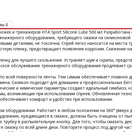
вы 0
ожек и тренажеров HTA Sport Silicone Lube 500 мл Разработана
ренажерного оборудования, требующего смазки на силиконовой 
овыми деталями, не токсична. Спрей легко наносится на места
лотную пленку, предотвращает появление коррозии. Снижение на
ленку для лучшего скольжения. Устраняет шум и скрипы, предо
ское обслуживание тренажерного оборудования продлевает сро
по всей поверхности ленты. Тем самым обеспечивает плавное 
смена. Силикон подходит для домашних и профессиональных бег
нические и химические параметры создают идеальный симбиоз, к
ы, возникающие при использовании спреев. Обновленная техно
 обеспечивает комфорт и удобство при использовании.
м оборудовании. Работает в любом положении на 360° (вверх 
рудования, нуждающиеся в смазке, должны быть очищены от пыли
 трубку в распылительную кнопку. Для того, чтобы смазать де
е смазку по всей длине деки. Повторите процесс под другой час