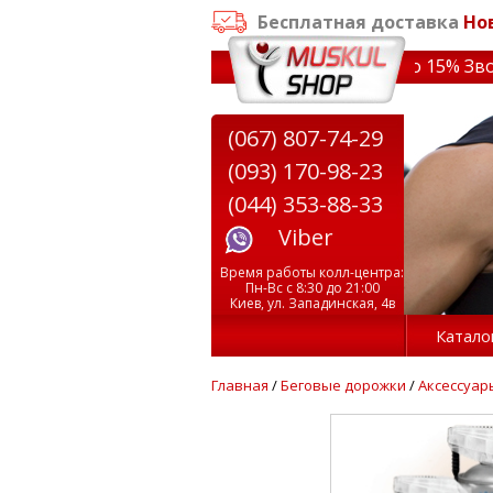
Бесплатная доставка
Но
аказе от 3000 грн
✔ Скидки на тренажеры до 15% Звони!
(067) 807-74-29
(093) 170-98-23
(044) 353-88-33
Viber
Время работы колл-центра:
Пн-Вс с 8:30 до 21:00
Киев, ул. Западинская, 4в
Катало
Главная
/
Беговые дорожки
/
Аксессуар