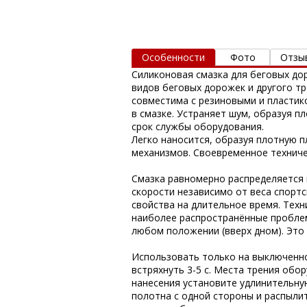
Особенности
Фото
Отзы
Силиконовая смазка для беговых дор
видов беговых дорожек и другого т
совместима с резиновыми и пластик
в смазке. Устраняет шум, образуя п
срок службы оборудования.
Легко наносится, образуя плотную п
механизмов. Своевременное техниче
Смазка равномерно распределяется 
скорости независимо от веса спорт
свойства на длительное время. Тех
наиболее распространённые проблем
любом положении (вверх дном). Это
Использовать только на выключенно
встряхнуть 3-5 с. Места трения обо
нанесения установите удлинительную
полотна с одной стороны и распылит