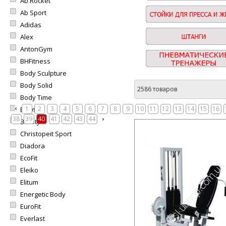
Ab Rocket
Ab Sport
Adidas
Alex
AntonGym
BHFitness
Body Sculpture
Body Solid
2586 товаров
Body Time
1
2
3
4
5
6
7
8
9
10
11
12
13
14
15
16
Bowflex
38
39
40
41
42
43
44
BruStyle
Christopeit Sport
Diadora
EcoFit
Eleiko
Elitum
Energetic Body
EuroFit
Everlast