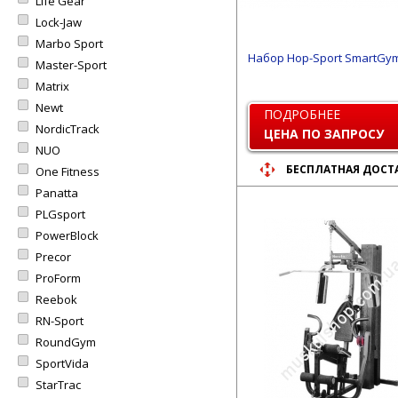
Life Gear
Lock-Jaw
Marbo Sport
Набор Hop-Sport SmartGym
Master-Sport
Matrix
Newt
ПОДРОБНЕЕ
NordicTrack
ЦЕНА ПО ЗАПРОСУ
NUO
БЕСПЛАТНАЯ ДОСТ
One Fitness
Panatta
PLGsport
PowerBlock
Precor
ProForm
Reebok
RN-Sport
RoundGym
SportVida
StarTrac