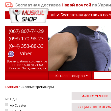
Бесплатная доставка
Новой почтой
по Украи
ажеры до 15% Звони! ✔ Бесплатная доставка по Украине 
(067) 807-74-29
(093) 170-98-23
(044) 353-88-33
Viber
Время работы колл-центра:
Пн-Вс с 8:30 до 21:00
Киев, ул. Западинская, 4в
Каталог товаров
Главная
/ Силовые тренажеры
БРЕНДЫ
Ab Coaster