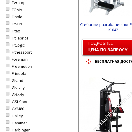
Evrotop
FGMA
Finnlo
Fit-On
Сгибание-разгибание ног P
K-042
Fitex
FitFabrica
ПОДРОБНЕЕ
FitLogic
ЦЕНА ПО ЗАПРОСУ
Fitnessport
Foreman
БЕСПЛАТНАЯ ДОСТ
Freemotion
Friedola
Grand
Gravity
Grizzly
GSI-Sport
GYM80
Halley
Hammer
Harbinger