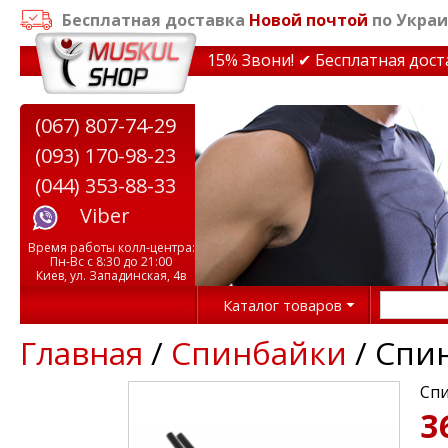
Бесплатная доставка
Новой почтой
по Украи
идки на тренажеры до 15% Звони! ✔ Бесплатная доставк
(067) 807-74-29
(093) 170-98-23
(044) 353-88-33
Viber
Время работы колл-центра:
Пн-Вс с 8:30 до 21:00
Киев, ул. Западинская, 4в
Каталог товаров
Главная
/
Спинбайки
/ Спин
Спи
3