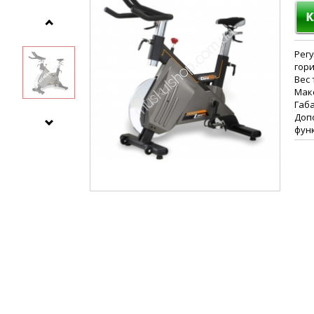
Регу
гор
Вес 
Макс
Габа
Доп
фун