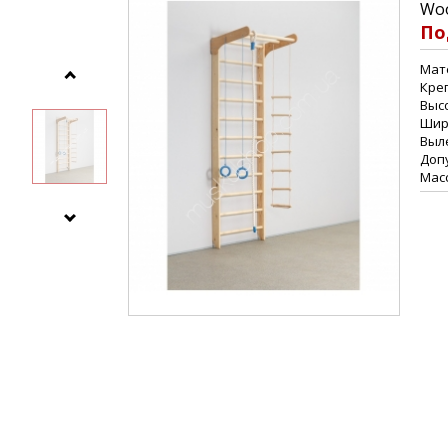
Woo
По
Мат
Креп
Высо
Шир
Выле
Допу
Масс