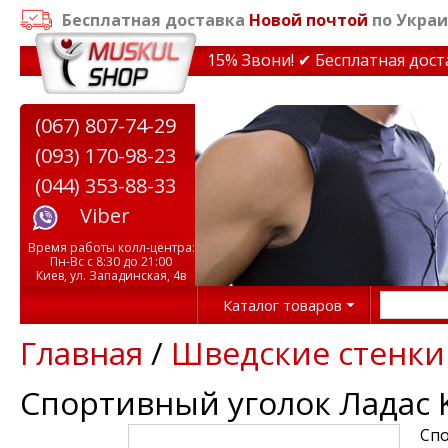
Бесплатная доставка
Новой почтой
по Украи
идки на тренажеры до 15% Звони! ✔ Бесплатная доставк
(067) 807-74-29
(093) 170-98-23
(044) 353-88-33
Viber
Время работы колл-центра:
Пн-Вс с 8:30 до 21:00
Киев, ул. Западинская, 4в
Каталог товаров
Главная
/
Шведские стенки
Спортивный уголок Ладас 
Спо